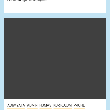
5 tahun ago
supriyono
ADIWIYATA
ADMIN
HUMAS
KURIKULUM
PROFIL