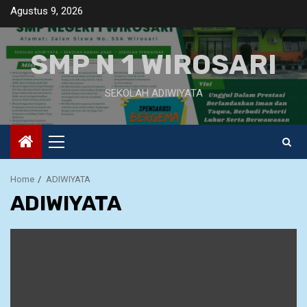
Skip
Agustus 9, 2026
to
content
SMP N 1 WIROSARI
SEKOLAH ADIWIYATA
Primary
Menu
Home
ADIWIYATA
ADIWIYATA