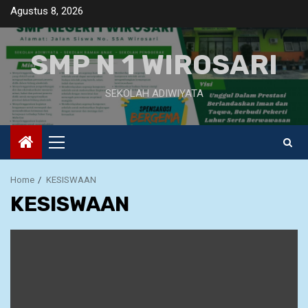
Skip
Agustus 8, 2026
to
content
SMP N 1 WIROSARI
SEKOLAH ADIWIYATA
Primary
Menu
Home
KESISWAAN
KESISWAAN