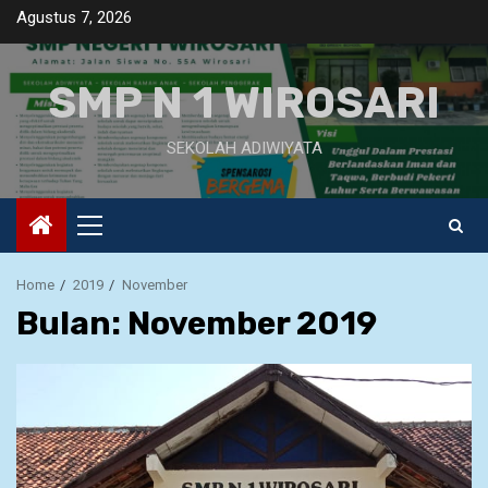
Skip
Agustus 7, 2026
to
content
SMP N 1 WIROSARI
SEKOLAH ADIWIYATA
Primary
Menu
Home
2019
November
Bulan: November 2019