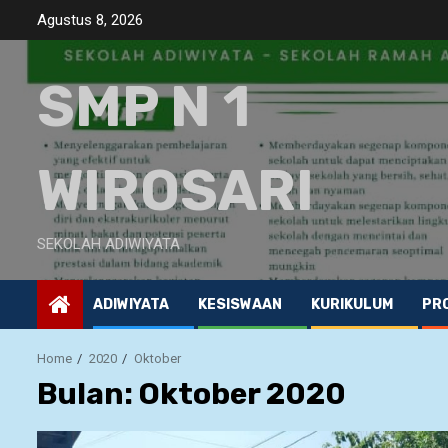
Skip
Agustus 8, 2026
to
content
SMP N 1
WIROSARI
SEKOLAH ADIWIYATA
ADIWIYATA
KESISWAAN
KURIKULUM
PRO
Home
2020
Oktober
Bulan: Oktober 2020