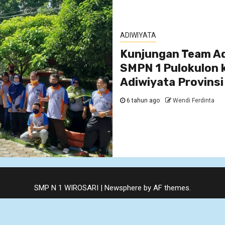
ADIWIYATA
Kunjungan Team Ad
SMPN 1 Pulokulon k
Adiwiyata Provinsi
6 tahun ago
Wendi Ferdinta
SMP N 1 WIROSARI
|
Newsphere
by AF themes.