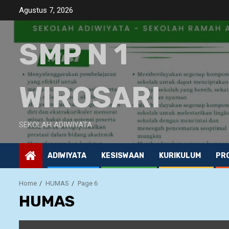
Skip
Agustus 7, 2026
to
content
SMP N 1
WIROSARI
SEKOLAH ADIWIYATA
ADIWIYATA
KESISWAAN
KURIKULUM
PRO
Home
HUMAS
Page 6
HUMAS