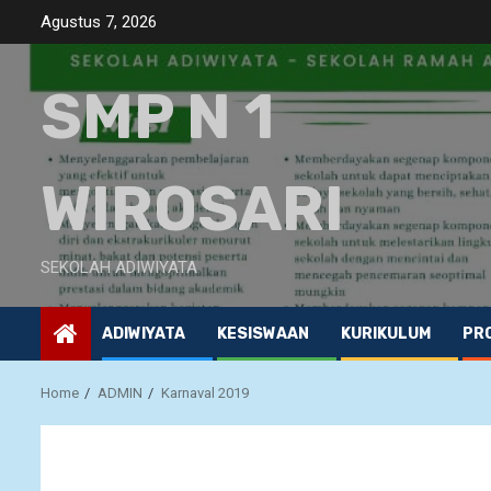
Skip
Agustus 7, 2026
to
content
SMP N 1
WIROSARI
SEKOLAH ADIWIYATA
ADIWIYATA
KESISWAAN
KURIKULUM
PRO
Home
ADMIN
Karnaval 2019