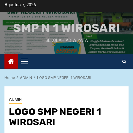
Skip
Agustus 7, 2026
to
content
SMP N 1 WIROSARI
SEKOLAH ADIWIYATA
Primary
Menu
Home
ADMIN
LOGO SMP NEGERI 1 WIROSARI
ADMIN
LOGO SMP NEGERI 1
WIROSARI