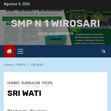
Skip
Agustus 9, 2026
to
content
SMP N 1 WIROSARI
SEKOLAH ADIWIYATA
Primary
Menu
Home
PROFIL
SRI WATI
HUMAS
KURIKULUM
PROFIL
SRI WATI
5 tahun ago
supriyono