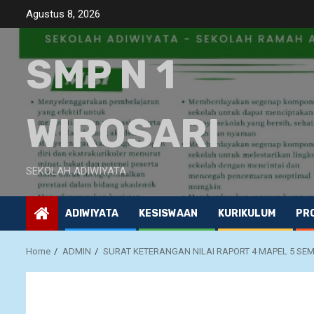
Skip
Agustus 8, 2026
to
content
SMP N 1
WIROSARI
SEKOLAH ADIWIYATA
ADIWIYATA
KESISWAAN
KURIKULUM
PRO
Home
ADMIN
SURAT KETERANGAN NILAI RAPORT 4 MAPEL 5 SE