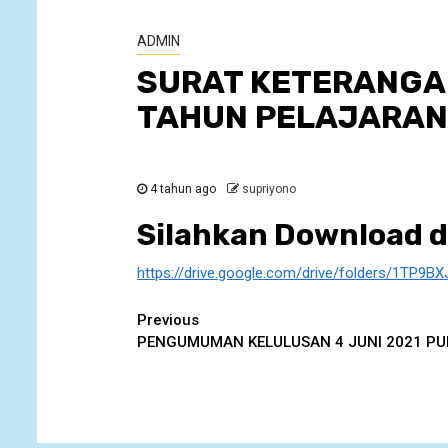
ADMIN
SURAT KETERANGAN
TAHUN PELAJARAN
4 tahun ago
supriyono
Silahkan Download de
https://drive.google.com/drive/folders/1TP
Continue
Previous
PENGUMUMAN KELULUSAN 4 JUNI 2021 PUK
Reading