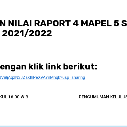
 NILAI RAPORT 4 MAPEL 5 
 2021/2022
ngan klik link berikut:
9BXJVi8jAqzN3JZskIhPeX9AYnMhqk?usp=sharing
UL 16.00 WIB
PENGUMUMAN KELULUSA